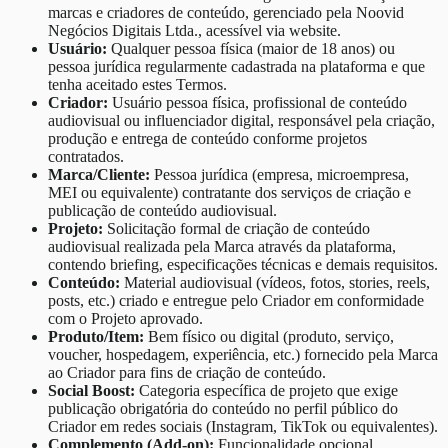
marcas e criadores de conteúdo, gerenciado pela Noovid
Negócios Digitais Ltda., acessível via website.
Usuário:
Qualquer pessoa física (maior de 18 anos) ou
pessoa jurídica regularmente cadastrada na plataforma e que
tenha aceitado estes Termos.
Criador:
Usuário pessoa física, profissional de conteúdo
audiovisual ou influenciador digital, responsável pela criação,
produção e entrega de conteúdo conforme projetos
contratados.
Marca/Cliente:
Pessoa jurídica (empresa, microempresa,
MEI ou equivalente) contratante dos serviços de criação e
publicação de conteúdo audiovisual.
Projeto:
Solicitação formal de criação de conteúdo
audiovisual realizada pela Marca através da plataforma,
contendo briefing, especificações técnicas e demais requisitos.
Conteúdo:
Material audiovisual (vídeos, fotos, stories, reels,
posts, etc.) criado e entregue pelo Criador em conformidade
com o Projeto aprovado.
Produto/Item:
Bem físico ou digital (produto, serviço,
voucher, hospedagem, experiência, etc.) fornecido pela Marca
ao Criador para fins de criação de conteúdo.
Social Boost:
Categoria específica de projeto que exige
publicação obrigatória do conteúdo no perfil público do
Criador em redes sociais (Instagram, TikTok ou equivalentes).
Complemento (Add-on):
Funcionalidade opcional