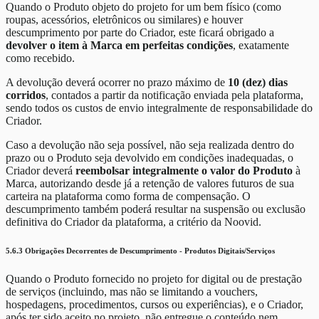
Quando o Produto objeto do projeto for um bem físico (como
roupas, acessórios, eletrônicos ou similares) e houver
descumprimento por parte do Criador, este ficará obrigado a
devolver o item à Marca em perfeitas condições
, exatamente
como recebido.
A devolução deverá ocorrer no prazo máximo de
10 (dez) dias
corridos
, contados a partir da notificação enviada pela plataforma,
sendo todos os custos de envio integralmente de responsabilidade do
Criador.
Caso a devolução não seja possível, não seja realizada dentro do
prazo ou o Produto seja devolvido em condições inadequadas, o
Criador deverá
reembolsar integralmente o valor do Produto
à
Marca, autorizando desde já a retenção de valores futuros de sua
carteira na plataforma como forma de compensação. O
descumprimento também poderá resultar na suspensão ou exclusão
definitiva do Criador da plataforma, a critério da Noovid.
5.6.3 Obrigações Decorrentes de Descumprimento - Produtos Digitais/Serviços
Quando o Produto fornecido no projeto for digital ou de prestação
de serviços (incluindo, mas não se limitando a vouchers,
hospedagens, procedimentos, cursos ou experiências), e o Criador,
após ter sido aceito no projeto, não entregue o conteúdo nem