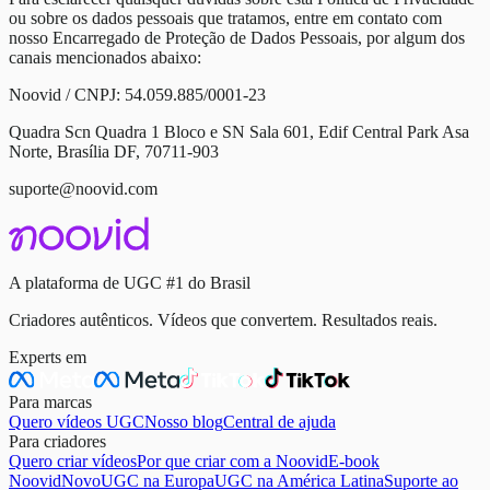
ou sobre os dados pessoais que tratamos, entre em contato com
nosso Encarregado de Proteção de Dados Pessoais, por algum dos
canais mencionados abaixo:
Noovid / CNPJ: 54.059.885/0001-23
Quadra Scn Quadra 1 Bloco e SN Sala 601, Edif Central Park Asa
Norte, Brasília DF, 70711-903
suporte@noovid.com
A plataforma de UGC #1 do Brasil
Criadores autênticos. Vídeos que convertem. Resultados reais.
Experts em
Para marcas
Quero vídeos UGC
Nosso blog
Central de ajuda
Para criadores
Quero criar vídeos
Por que criar com a Noovid
E-book
Noovid
Novo
UGC na Europa
UGC na América Latina
Suporte ao