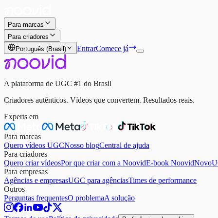
Para marcas
Para criadores
Entrar
Comece já
Português (Brasil)
A plataforma de UGC #1 do Brasil
Criadores autênticos. Vídeos que convertem. Resultados reais.
Experts em
Para marcas
Quero vídeos UGC
Nosso blog
Central de ajuda
Para criadores
Quero criar vídeos
Por que criar com a Noovid
E-book Noovid
Novo
U
Para empresas
Agências e empresas
UGC para agências
Times de performance
Outros
Perguntas frequentes
O problema
A solução