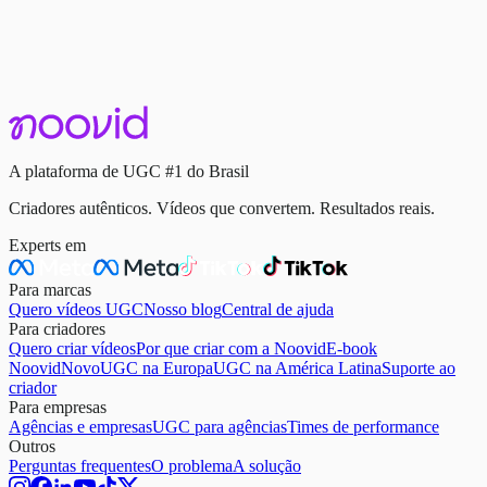
Como Criar UGC Que Para a Rolagem e Vende em
3 Segundos
4 de janeiro de 2026
·
4 min de leitura
Continue lendo
A plataforma de UGC #1 do Brasil
Criadores autênticos. Vídeos que convertem. Resultados reais.
Experts em
Para marcas
Quero vídeos UGC
Nosso blog
Central de ajuda
Para criadores
Quero criar vídeos
Por que criar com a Noovid
E-book
Noovid
Novo
UGC na Europa
UGC na América Latina
Suporte ao
criador
Para empresas
Agências e empresas
UGC para agências
Times de performance
Outros
Perguntas frequentes
O problema
A solução