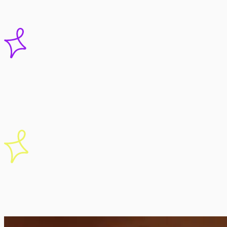
Entrega
Em até 10 dias após a aprovação
Direitos
Direitos de uso inclusos, sem prazo
Depoimento
Antes e depois
Review
Story de venda
VSL