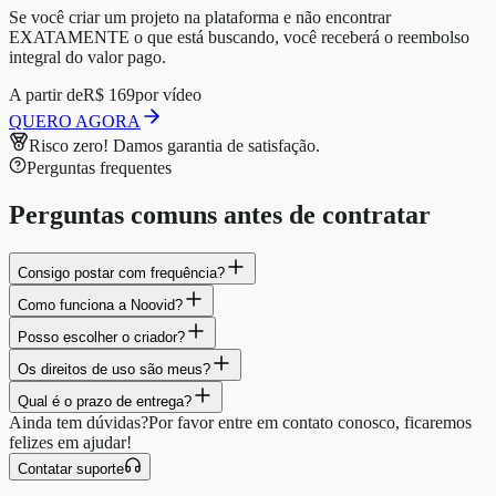
Se você criar um projeto na plataforma e não encontrar
EXATAMENTE o que está buscando, você receberá o reembolso
integral do valor pago.
A partir de
R$ 169
por vídeo
QUERO AGORA
Risco zero!
Damos garantia de satisfação.
Perguntas frequentes
Perguntas comuns antes de contratar
Consigo postar com frequência?
Como funciona a Noovid?
Posso escolher o criador?
Os direitos de uso são meus?
Qual é o prazo de entrega?
Ainda tem dúvidas?
Por favor entre em contato conosco, ficaremos
felizes em ajudar!
Contatar suporte