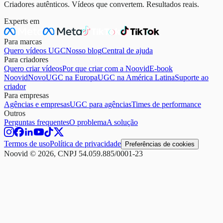
Criadores autênticos. Vídeos que convertem. Resultados reais.
Experts em
Para marcas
Quero vídeos UGC
Nosso blog
Central de ajuda
Para criadores
Quero criar vídeos
Por que criar com a Noovid
E-book
Noovid
Novo
UGC na Europa
UGC na América Latina
Suporte ao
criador
Para empresas
Agências e empresas
UGC para agências
Times de performance
Outros
Perguntas frequentes
O problema
A solução
Termos de uso
Política de privacidade
Preferências de cookies
Noovid © 2026, CNPJ 54.059.885/0001-23