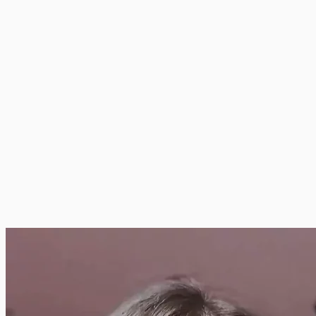
2
2
O público interage porque parece recomendação, não anúncio.
3
3
Vários criadores mantêm um fluxo constante de posts.
Uma
plataforma.
🌿
💄
👗
📱
🍔
🐾
👶
💻
🏠