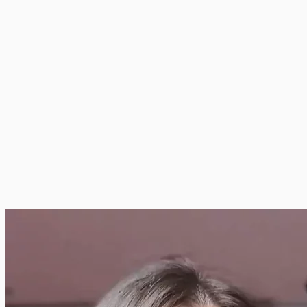
Você analisa portfólio, estilo e vídeos anteriores de cada um.
3
3
Só aprova e libera a gravação para quem faz sentido para a marca.
Uma
plataforma.
🌿
💄
👗
📱
🍔
🐾
👶
💻
🏠