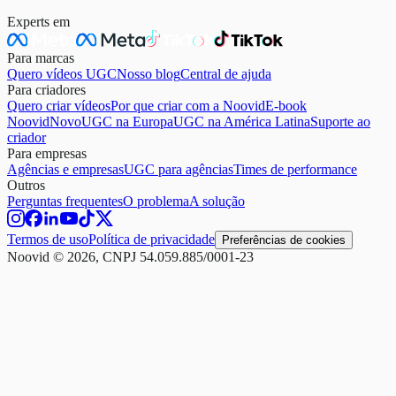
Experts em
Para marcas
Quero vídeos UGC
Nosso blog
Central de ajuda
Para criadores
Quero criar vídeos
Por que criar com a Noovid
E-book
Noovid
Novo
UGC na Europa
UGC na América Latina
Suporte ao
criador
Para empresas
Agências e empresas
UGC para agências
Times de performance
Outros
Perguntas frequentes
O problema
A solução
Termos de uso
Política de privacidade
Preferências de cookies
Noovid © 2026, CNPJ 54.059.885/0001-23