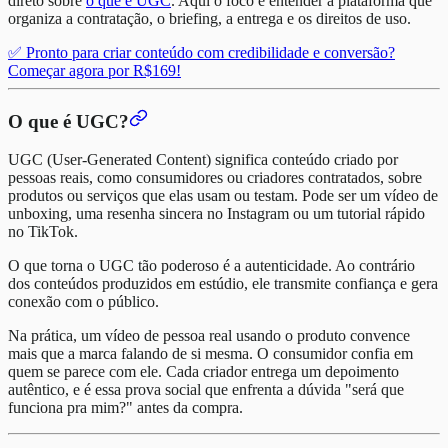
direto sobre
o que é UGC
. Aqui o foco é entender a plataforma que
organiza a contratação, o briefing, a entrega e os direitos de uso.
✅ Pronto para criar conteúdo com credibilidade e conversão?
Começar agora por R$169!
O que é UGC?
UGC (User-Generated Content) significa conteúdo criado por
pessoas reais, como consumidores ou criadores contratados, sobre
produtos ou serviços que elas usam ou testam. Pode ser um vídeo de
unboxing, uma resenha sincera no Instagram ou um tutorial rápido
no TikTok.
O que torna o UGC tão poderoso é a autenticidade. Ao contrário
dos conteúdos produzidos em estúdio, ele transmite confiança e gera
conexão com o público.
Na prática, um vídeo de pessoa real usando o produto convence
mais que a marca falando de si mesma. O consumidor confia em
quem se parece com ele. Cada criador entrega um depoimento
autêntico, e é essa prova social que enfrenta a dúvida "será que
funciona pra mim?" antes da compra.