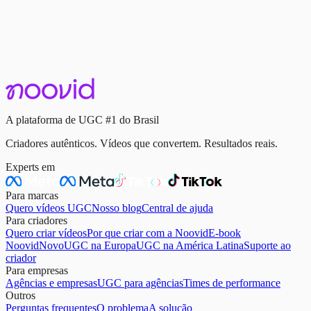
O que é UGC
O Efeito “Pessoa Real”: Por Que UGC Aumenta
Conversão (Com Dados Reais)
18 de novembro de 2025
·
4 min de leitura
Continue lendo
A plataforma de UGC #1 do Brasil
Criadores autênticos. Vídeos que convertem. Resultados reais.
Experts em
Para marcas
Quero vídeos UGC
Nosso blog
Central de ajuda
Para criadores
Quero criar vídeos
Por que criar com a Noovid
E-book
Noovid
Novo
UGC na Europa
UGC na América Latina
Suporte ao
criador
Para empresas
Agências e empresas
UGC para agências
Times de performance
Outros
Perguntas frequentes
O problema
A solução