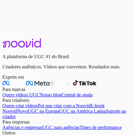
Contratar Criadores
Quanto Custa UGC? Preços, Modelos e o Que
Realmente Vale a Pena
3 de janeiro de 2026
·
5 min de leitura
Continue lendo
A plataforma de UGC #1 do Brasil
Criadores autênticos. Vídeos que convertem. Resultados reais.
Experts em
Para marcas
Quero vídeos UGC
Nosso blog
Central de ajuda
Para criadores
Quero criar vídeos
Por que criar com a Noovid
E-book
Noovid
Novo
UGC na Europa
UGC na América Latina
Suporte ao
criador
Para empresas
Agências e empresas
UGC para agências
Times de performance
Outros