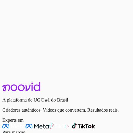
O que é UGC
O Efeito “Pessoa Real”: Por Que UGC Aumenta
Conversão (Com Dados Reais)
18 de novembro de 2025
·
4 min de leitura
Continue lendo
A plataforma de UGC #1 do Brasil
Criadores autênticos. Vídeos que convertem. Resultados reais.
Experts em
Para marcas