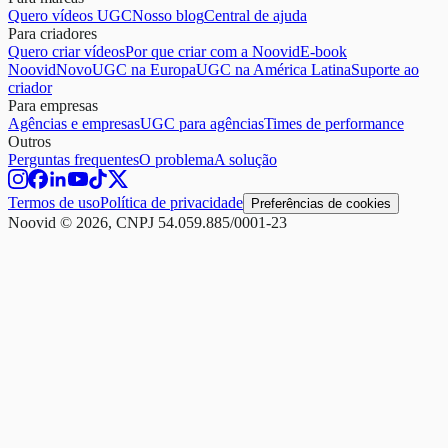
Quero vídeos UGC
Nosso blog
Central de ajuda
Para criadores
Quero criar vídeos
Por que criar com a Noovid
E-book
Noovid
Novo
UGC na Europa
UGC na América Latina
Suporte ao
criador
Para empresas
Agências e empresas
UGC para agências
Times de performance
Outros
Perguntas frequentes
O problema
A solução
Termos de uso
Política de privacidade
Preferências de cookies
Noovid © 2026, CNPJ 54.059.885/0001-23